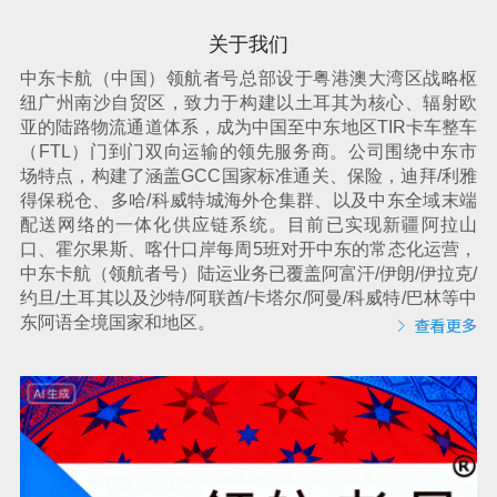
关于我们
中东卡航（中国）领航者号总部设于粤港澳大湾区战略枢
纽广州南沙自贸区，致力于构建以土耳其为核心、辐射欧
亚的陆路物流通道体系，成为中国至中东地区TIR卡车整车
（FTL）门到门双向运输的领先服务商。公司围绕中东市
场特点，构建了涵盖GCC国家标准通关、保险，迪拜/利雅
得保税仓、多哈/科威特城海外仓集群、以及中东全域末端
配送网络的一体化供应链系统。目前已实现新疆阿拉山
口、霍尔果斯、喀什口岸每周5班对开中东的常态化运营，
中东卡航（领航者号）陆运
业务已覆盖阿富汗/伊朗/伊拉克/
约旦/土耳其以及沙特/阿联酋/卡塔尔/阿曼/科威特/巴林等中
东阿语全境国家和地区。