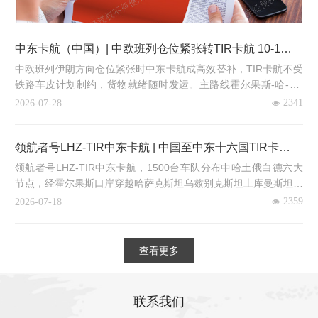
中东卡航（中国）| 中欧班列仓位紧张转TIR卡航 10-12天
直达中东
中欧班列伊朗方向仓位紧张时中东卡航成高效替补，TIR卡航不受
铁路车皮计划制约，货物就绪随时发运。主路线霍尔果斯-哈-乌-
土-伊朗-中东，10-12天直达含清关。霍尔木兹海峡受阻后，阿联
2341
2026-07-28
酋东海岸港口车流量从每天200辆激增至7000辆。1500台车队六
大节点，覆盖阿富汗伊朗伊拉…
领航者号LHZ-TIR中东卡航 | 中国至中东十六国TIR卡车运
输 12-18天
领航者号LHZ-TIR中东卡航，1500台车队分布中哈土俄白德六大
节点，经霍尔果斯口岸穿越哈萨克斯坦乌兹别克斯坦土库曼斯坦伊
朗直达土耳其阿联酋沙特伊朗伊拉克卡塔尔科威特阿曼巴林阿富汗
2359
2026-07-18
等中东十六国，伊斯坦布尔欧亚转口枢纽，含目的地进口清关12-
18天，已完成新疆首列批量…
查看更多
联系我们